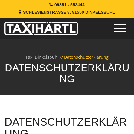
09851 - 552444
SCHLESIENSTRASSE 8, 91550 DINKELSBÜHL
Toggl
naviga
Taxi Dinkelsbühl
Datenschutzerklärung
DATENSCHUTZERKLÄRU
NG
DATENSCHUTZERKLÄR
UNG